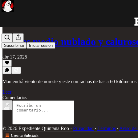
Jueves medio nublado y caluros
Suscribirse
Iniciar sesión
abr 17, 2025
Mantendrá viento de noreste y este con rachas de hasta 60 kilómetros 
Leer →
Comentarios
© 2026 Expediente Quintana Roo
·
Privacidad
∙
Términos
∙
Aviso de 
Crea tu Substack