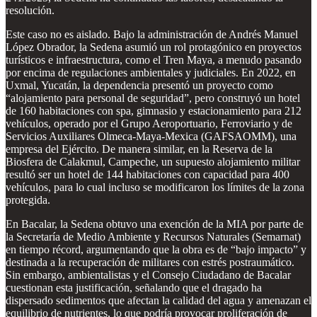
resolución.
Este caso no es aislado. Bajo la administración de Andrés Manuel
López Obrador, la Sedena asumió un rol protagónico en proyectos
turísticos e infraestructura, como el Tren Maya, a menudo pasando
por encima de regulaciones ambientales y judiciales. En 2022, en
Uxmal, Yucatán, la dependencia presentó un proyecto como
“alojamiento para personal de seguridad”, pero construyó un hotel
de 160 habitaciones con spa, gimnasio y estacionamiento para 212
vehículos, operado por el Grupo Aeroportuario, Ferroviario y de
Servicios Auxiliares Olmeca-Maya-Mexica (GAFSAOMM), una
empresa del Ejército. De manera similar, en la Reserva de la
Biosfera de Calakmul, Campeche, un supuesto alojamiento militar
resultó ser un hotel de 144 habitaciones con capacidad para 400
vehículos, para lo cual incluso se modificaron los límites de la zona
protegida.
En Bacalar, la Sedena obtuvo una exención de la MIA por parte de
la Secretaría de Medio Ambiente y Recursos Naturales (Semarnat)
en tiempo récord, argumentando que la obra es de “bajo impacto” y
destinada a la recuperación de militares con estrés postraumático.
Sin embargo, ambientalistas y el Consejo Ciudadano de Bacalar
cuestionan esta justificación, señalando que el dragado ha
dispersado sedimentos que afectan la calidad del agua y amenazan el
equilibrio de nutrientes, lo que podría provocar proliferación de