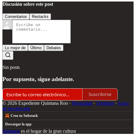
Discusión sobre este post
Comentarios
Restacks
Lo mejor de
Último
Debates
Sin posts
Por supuesto, sigue adelante.
Suscribirse
© 2026 Expediente Quintana Roo
·
Privacidad
∙
Términos
∙
Aviso
de recolección
Crea tu Substack
Descargar la app
Substack
es el hogar de la gran cultura