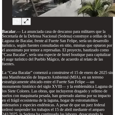
Bacalar
.— La anunciada casa de descanso para militares que la
Secretaría de la Defensa Nacional (Sedena) construye a orillas de la
Laguna de Bacalar, frente al Fuerte San Felipe, sería un desarrollo
turístico, según fuentes consultadas en sitio, mismas que optaron por
el anonimato por temor a represalias. El proyecto, bautizado como
“Casa Bacalar”, sería una especie de hotel boutique para capitalizar
el auge turístico del Pueblo Mágico, de acuerdo al relato de las
fuentes.
La “Casa Bacalar” comenzó a construirse el 15 de enero de 2025 sin
una Manifestación de Impacto Ambiental (MIA), en un terreno
estratégicamente ubicado entre el Fuerte San Felipe —un
monumento histórico del siglo XVIII— y la emblemática Laguna de
los Siete Colores. Las obras, que incluyeron dragado y relleno de
suelos con maquinaria pesada, han generado alarma por su impacto
en el frágil ecosistema de la laguna, hogar de estromatolitos
milenarios y especies endémicas. A pesar de que un juez federal
ordenó suspender los trabajos el 15 de abril mediante el amparo
241/2025, la Sedena ha continuado las labores, desacatando la