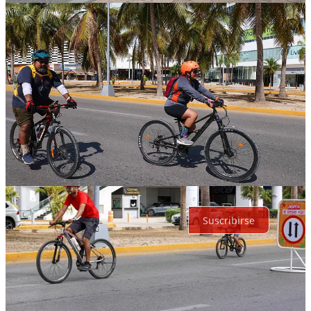
Discusión sobre este post
Comentarios
Restacks
Lo mejor de
Último
Debates
Sin posts
Por supuesto, sigue adelante.
Suscribirse
© 2026 Expediente Quintana Roo
·
Privacidad
∙
Términos
∙
Aviso
de recolección
Crea tu Substack
Descargar la app
Substack
es el hogar de la gran cultura