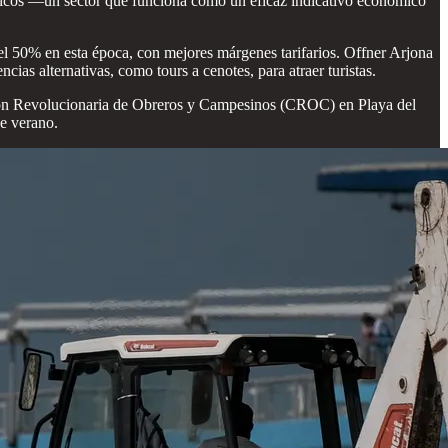
úsicos —un sector que funciona como un eficaz indicativo económico
el 50% en esta época, con mejores márgenes tarifarios. Offner Arjona
cias alternativas, como tours a cenotes, para atraer turistas.
ación Revolucionaria de Obreros y Campesinos (CROC) en Playa del
de verano.