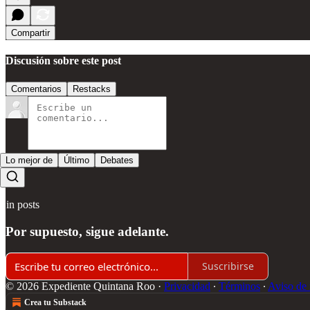
Compartir
Discusión sobre este post
Comentarios
Restacks
Lo mejor de
Último
Debates
Sin posts
Por supuesto, sigue adelante.
Suscribirse
© 2026 Expediente Quintana Roo
·
Privacidad
∙
Términos
∙
Aviso de 
Crea tu Substack