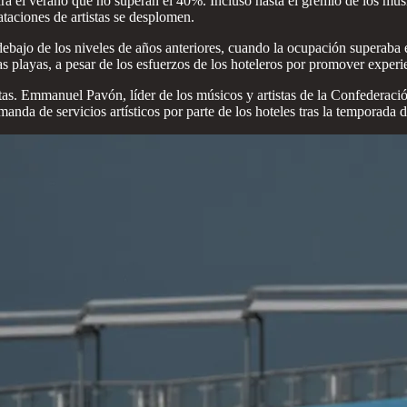
ra el verano que no superan el 40%. Incluso hasta el gremio de los m
taciones de artistas se desplomen.
ebajo de los niveles de años anteriores, cuando la ocupación superaba 
s playas, a pesar de los esfuerzos de los hoteleros por promover experien
istas. Emmanuel Pavón, líder de los músicos y artistas de la Confeder
nda de servicios artísticos por parte de los hoteles tras la temporada 