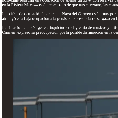
hospedaje registran una ocupación de apenas un 33%, con reservas pa
en la Riviera Maya— está preocupado de que tras el verano, las contra
Las cifras de ocupación hotelera en Playa del Carmen están muy por d
atribuyó esta baja ocupación a la persistente presencia de sargazo en la
La situación también genera inquietud en el gremio de músicos y art
Carmen, expresó su preocupación por la posible disminución en la dema