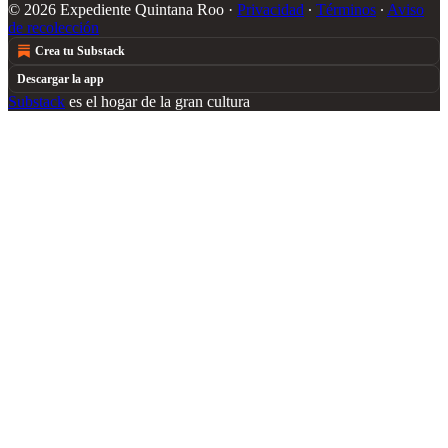
© 2026 Expediente Quintana Roo
·
Privacidad
∙
Términos
∙
Aviso
de recolección
Crea tu Substack
Descargar la app
Substack
es el hogar de la gran cultura