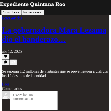
Suscribirse
Iniciar sesión
FotoGalerías
La gobernadora Mara Lezama
dio el banderazo…
abr 12, 2025
Se esperan 1.2 millones de visitantes que se prevé lleguen a disfrutar
los 12 destinos de la entidad
Leer →
Comentarios