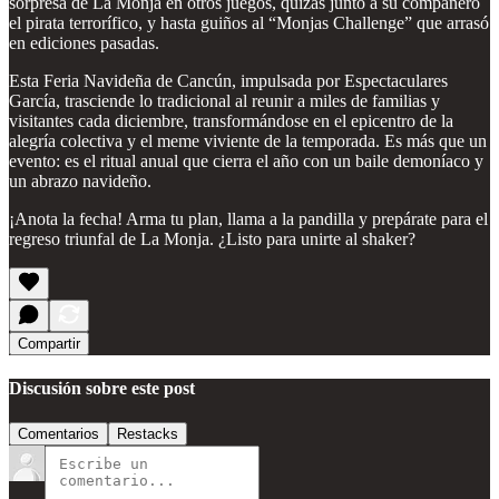
sorpresa de La Monja en otros juegos, quizás junto a su compañero
el pirata terrorífico, y hasta guiños al “Monjas Challenge” que arrasó
en ediciones pasadas.
Esta Feria Navideña de Cancún, impulsada por Espectaculares
García, trasciende lo tradicional al reunir a miles de familias y
visitantes cada diciembre, transformándose en el epicentro de la
alegría colectiva y el meme viviente de la temporada. Es más que un
evento: es el ritual anual que cierra el año con un baile demoníaco y
un abrazo navideño.
¡Anota la fecha! Arma tu plan, llama a la pandilla y prepárate para el
regreso triunfal de La Monja. ¿Listo para unirte al shaker?
Compartir
Discusión sobre este post
Comentarios
Restacks