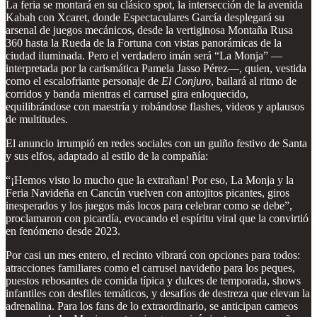
La feria se montará en su clásico spot, la intersección de la avenida
Kabah con Xcaret, donde Espectaculares García desplegará su
arsenal de juegos mecánicos, desde la vertiginosa Montaña Rusa
360 hasta la Rueda de la Fortuna con vistas panorámicas de la
ciudad iluminada. Pero el verdadero imán será “La Monja” —
interpretada por la carismática Pamela Jasso Pérez—, quien, vestida
como el escalofriante personaje de
El Conjuro
, bailará al ritmo de
corridos y banda mientras el carrusel gira enloquecido,
equilibrándose con maestría y robándose flashes, videos y aplausos
de multitudes.
El anuncio irrumpió en redes sociales con un guiño festivo de Santa
y sus elfos, adaptado al estilo de la compañía:
“¡Hemos visto lo mucho que la extrañan! Por eso, La Monja y la
Feria Navideña en Cancún vuelven con antojitos picantes, giros
inesperados y los juegos más locos para celebrar como se debe”,
proclamaron con picardía, evocando el espíritu viral que la convirtió
en fenómeno desde 2023.
Por casi un mes entero, el recinto vibrará con opciones para todos:
atracciones familiares como el carrusel navideño para los peques,
puestos rebosantes de comida típica y dulces de temporada, shows
infantiles con desfiles temáticos, y desafíos de destreza que elevan la
adrenalina. Para los fans de lo extraordinario, se anticipan cameos