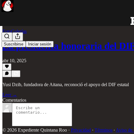
FotoGalerías
La presidenta honoraria del D
Suscribirse
Iniciar sesión
abr 10, 2025
Yusi Dzib, fundadora de Aitana, reconoció el apoyo del DIF estatal
Leer →
Comentarios
© 2026 Expediente Quintana Roo
·
Privacidad
∙
Términos
∙
Aviso de 