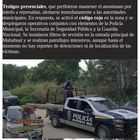
Testigos presenciales
, que prefirieron mantener el anonimato por
miedo a represalias, alertaron inmediatamente a las autoridades
municipales. En respuesta, se activó el
código rojo
en la zona y se
desplegaron operativos conjuntos con elementos de la Policía
Municipal, la Secretaría de Seguridad Pública y la Guardia
Nacional. Se instalaron filtros de revisión en la entrada principal de
Mahahual y se realizan patrullajes intensivos, aunque hasta el
momento no hay reportes de detenciones ni de localización de las
víctimas.
El silencio reina entre los habitantes: nadie quiere hablar
abiertamente. El temor a que el crimen organizado esté detrás del
acto es palpable, y muchos vinculan este suceso con la ola de
detenciones y enfrentamientos registrados en las últimas semanas en