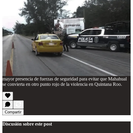
la Costa Maya y la Zona Maya. La presencia de grupos delictivos
que disputan el control territorial en la región —incluyendo rutas de
trasiego y extorsión— ha mantenido en vilo a la comunidad.
Este incidente ocurre en un momento en que Mahahual intenta
consolidarse como destino turístico seguro, con cruceros y visitantes
internacionales llegando diariamente. Sin embargo, hechos como
este erosionan la percepción de tranquilidad y generan preocupación
entre empresarios y pobladores, quienes temen que la inseguridad
termine afectando la afluencia de turistas.
Hasta ahora, las autoridades estatales no han emitido un comunicado
oficial detallado sobre el caso, y la investigación se mantiene en
curso bajo reserva. La población local exige respuestas rápidas y
mayor presencia de fuerzas de seguridad para evitar que Mahahual
se convierta en otro punto rojo de la violencia en Quintana Roo.
Compartir
Discusión sobre este post