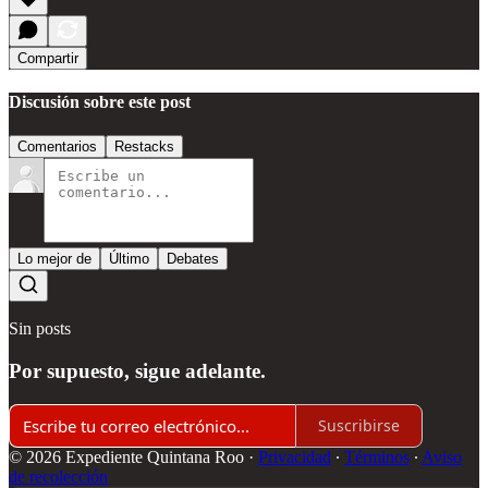
Compartir
Discusión sobre este post
Comentarios
Restacks
Lo mejor de
Último
Debates
Sin posts
Por supuesto, sigue adelante.
Suscribirse
© 2026 Expediente Quintana Roo
·
Privacidad
∙
Términos
∙
Aviso
de recolección