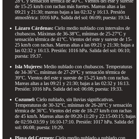
28°C y sensación térmica de 40°C. Vientos del este y sureste
de 15-25 km/h con rachas más fuertes. Mareas altas a las
09:21 y 21:30; mareas bajas a las 02:32 y 16:13. Presión
atmosférica: 1016 hPa. Salida del sol: 06:09; puesta: 19:34.
Lázaro Cárdenas:
Cielo medio nublado con intervalos de
chubascos. Máximas de 36-38°C, mínimas de 25-27°C y
sensación térmica de 41°C. Vientos del este y sureste de 15-
25 km/h con rachas. Mareas altas a las 09:21 y 21:30; bajas a
las 02:32 y 16:13. Presión: 1016 hPa. Salida del sol: 06:10;
puesta: 19:37.
Isla Mujeres:
Medio nublado con chubascos. Temperaturas
de 34-36°C, mínimas de 27-29°C y sensación térmica de
39°C. Vientos del este y sureste de 15-25 km/h con rachas.
Mareas altas a las 09:21 y 21:30; bajas a las 02:32 y 16:13.
Presión: 1016 hPa. Salida del sol: 06:08; puesta: 19:33.
Cozumel:
Cielo nublado, sin lluvias significativas.
Temperaturas de 30-32°C, mínimas de 26-28°C y sensación
térmica de 36°C. Vientos del este de 18-27 km/h con rachas
de 45 km/h. Mareas altas de 09:20-11:20 y 22:15-00:15; bajas
de 02:59-03:59 y 16:10-17:10. Presión: 1017 hPa. Salida del
sol: 06:08; puesta: 19:29.
Playa del Carmen:
Cielo medio nublado a nublado con