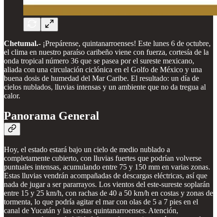
Chetumal.-
¡Prepárense, quintanarroenses! Este lunes 6 de octubre,
el clima en nuestro paraíso caribeño viene con fuerza, cortesía de la
onda tropical número 36 que se pasea por el sureste mexicano,
aliada con una circulación ciclónica en el Golfo de México y una
buena dosis de humedad del Mar Caribe. El resultado: un día de
cielos nublados, lluvias intensas y un ambiente que no da tregua al
calor.
Panorama General
Hoy, el estado estará bajo un cielo de medio nublado a
completamente cubierto, con lluvias fuertes que podrían volverse
puntuales intensas, acumulando entre 75 y 150 mm en varias zonas.
Estas lluvias vendrán acompañadas de descargas eléctricas, así que
nada de jugar a ser pararrayos. Los vientos del este-sureste soplarán
entre 15 y 25 km/h, con rachas de 40 a 50 km/h en costas y zonas de
tormenta, lo que podría agitar el mar con olas de 5 a 7 pies en el
canal de Yucatán y las costas quintanarroenses. Atención,