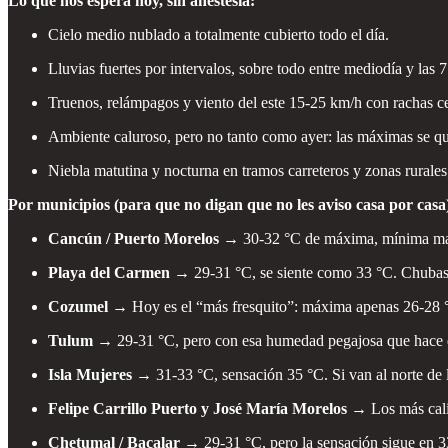
Lo que nos espera hoy, sin anestesia:
Cielo medio nublado a totalmente cubierto todo el día.
Lluvias fuertes por intervalos, sobre todo entre mediodía y las 7
Truenos, relámpagos y viento del este 15-25 km/h con rachas ce
Ambiente caluroso, pero no tanto como ayer: las máximas se qu
Niebla matutina y nocturna en tramos carreteros y zonas rurales
Por municipios (para que no digan que no les aviso casa por casa
Cancún / Puerto Morelos →
30-32 °C de máxima, mínima mañ
Playa del Carmen →
29-31 °C, se siente como 33 °C. Chubasc
Cozumel →
Hoy es el “más fresquito”: máxima apenas 26-28 °C
Tulum →
29-31 °C, pero con esa humedad pegajosa que hace qu
Isla Mujeres →
31-33 °C, sensación 35 °C. Si van al norte de la
Felipe Carrillo Puerto y José María Morelos →
Los más cali
Chetumal / Bacalar →
29-31 °C, pero la sensación sigue en 3