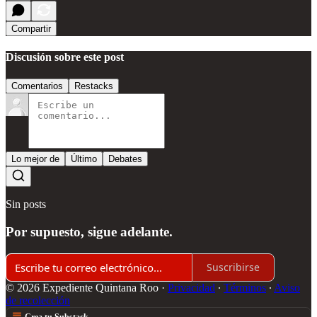
Compartir
Discusión sobre este post
Comentarios
Restacks
Lo mejor de
Último
Debates
Sin posts
Por supuesto, sigue adelante.
Suscribirse
© 2026 Expediente Quintana Roo
·
Privacidad
∙
Términos
∙
Aviso
de recolección
Crea tu Substack