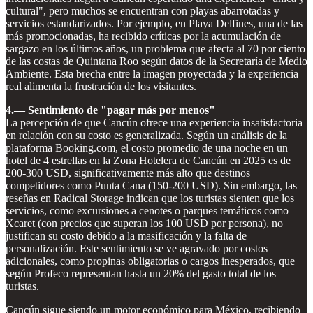
cultural", pero muchos se encuentran con playas abarrotadas y
servicios estandarizados. Por ejemplo, en Playa Delfines, una de las
más promocionadas, ha recibido críticas por la acumulación de
sargazo en los últimos años, un problema que afecta al 70 por ciento
de las costas de Quintana Roo según datos de la Secretaría de Medio
Ambiente. Esta brecha entre la imagen proyectada y la experiencia
real alimenta la frustración de los visitantes.
4.— Sentimiento de "pagar más por menos"
La percepción de que Cancún ofrece una experiencia insatisfactoria
en relación con su costo es generalizada. Según un análisis de la
plataforma Booking.com, el costo promedio de una noche en un
hotel de 4 estrellas en la Zona Hotelera de Cancún en 2025 es de
200-300 USD, significativamente más alto que destinos
competidores como Punta Cana (150-200 USD). Sin embargo, las
reseñas en Radical Storage indican que los turistas sienten que los
servicios, como excursiones a cenotes o parques temáticos como
Xcaret (con precios que superan los 100 USD por persona), no
justifican su costo debido a la masificación y la falta de
personalización. Este sentimiento se ve agravado por costos
adicionales, como propinas obligatorias o cargos inesperados, que
según Profeco representan hasta un 20% del gasto total de los
turistas.
Cancún sigue siendo un motor económico para México, recibiendo