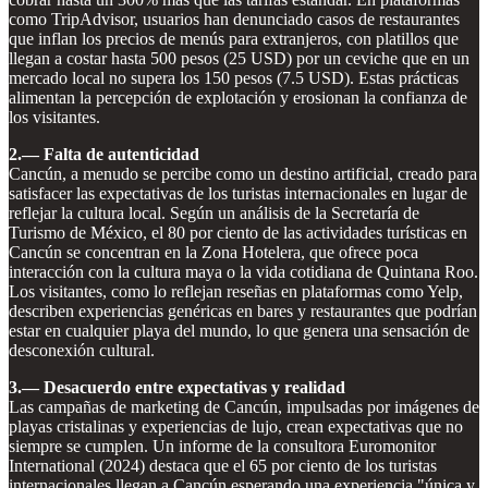
como TripAdvisor, usuarios han denunciado casos de restaurantes
que inflan los precios de menús para extranjeros, con platillos que
llegan a costar hasta 500 pesos (25 USD) por un ceviche que en un
mercado local no supera los 150 pesos (7.5 USD). Estas prácticas
alimentan la percepción de explotación y erosionan la confianza de
los visitantes.
2.— Falta de autenticidad
Cancún, a menudo se percibe como un destino artificial, creado para
satisfacer las expectativas de los turistas internacionales en lugar de
reflejar la cultura local. Según un análisis de la Secretaría de
Turismo de México, el 80 por ciento de las actividades turísticas en
Cancún se concentran en la Zona Hotelera, que ofrece poca
interacción con la cultura maya o la vida cotidiana de Quintana Roo.
Los visitantes, como lo reflejan reseñas en plataformas como Yelp,
describen experiencias genéricas en bares y restaurantes que podrían
estar en cualquier playa del mundo, lo que genera una sensación de
desconexión cultural.
3.— Desacuerdo entre expectativas y realidad
Las campañas de marketing de Cancún, impulsadas por imágenes de
playas cristalinas y experiencias de lujo, crean expectativas que no
siempre se cumplen. Un informe de la consultora Euromonitor
International (2024) destaca que el 65 por ciento de los turistas
internacionales llegan a Cancún esperando una experiencia "única y