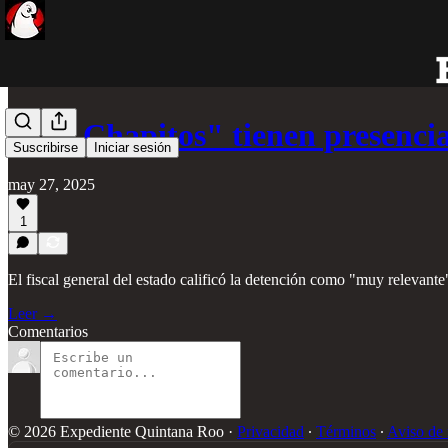
"Los Chapitos" tienen presenc
Suscribirse
Iniciar sesión
may 27, 2025
1
El fiscal general del estado calificó la detención como "muy relevante"
Leer →
Comentarios
© 2026 Expediente Quintana Roo
·
Privacidad
∙
Términos
∙
Aviso de 