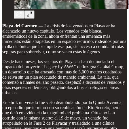
Playa del Carmen
.— La crisis de los venados en Playacar ha
alcanzado un nuevo capítulo. Los venados cola blanca,
emblemáticos de la zona, ahora enfrentan una amenaza más
inmediata: están atrapados en un espacio reducido, rodeados por una
malla ciclónica que les impide escapar, sin acceso a comida ni rutas
seguras para sobrevivir, como se ve en estas imágenes.
Desde hace meses, los vecinos de Playacar han denunciado el
impacto del proyecto "Legacy by AWA" de Inzigna Capital Group,
un desarrollo que ha arrasado con más de 3,000 metros cuadrados
de selva sin un plan adecuado de manejo ambiental. La tala, que
comenzó a finales del año pasado, desplazó a decenas de venados y
otras especies endémicas, obligándolos a buscar refugio en áreas
urbanas.
En abril, un venado fue visto deambulando por la Quinta Avenida,
un episodio que terminó con su reubicación en Río Secreto, pero
que dejó en evidencia la magnitud del problema. Otros no han
corrido con la misma suerte: el 19 de mayo, un venado fue
atropellado en la Fase 2 de Playacar y trasladado a una clínica
veterinaria, mientras que una hembra y su cría murieron en otro