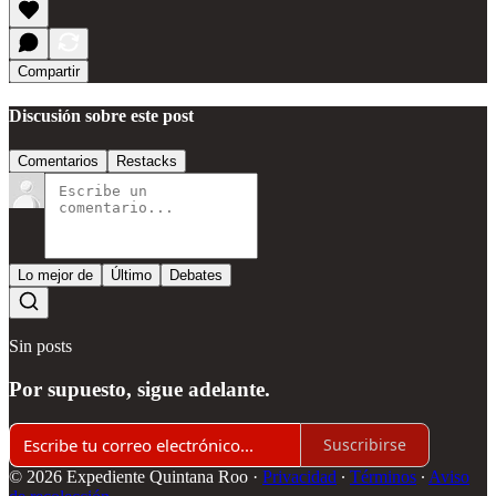
Compartir
Discusión sobre este post
Comentarios
Restacks
Lo mejor de
Último
Debates
Sin posts
Por supuesto, sigue adelante.
Suscribirse
© 2026 Expediente Quintana Roo
·
Privacidad
∙
Términos
∙
Aviso