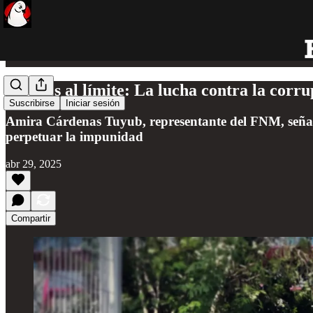
Madres al límite: La lucha contra la corrup
Suscribirse
Iniciar sesión
Amira Cárdenas Tuyub, representante del FNM, señal
perpetuar la impunidad
abr 29, 2025
Compartir