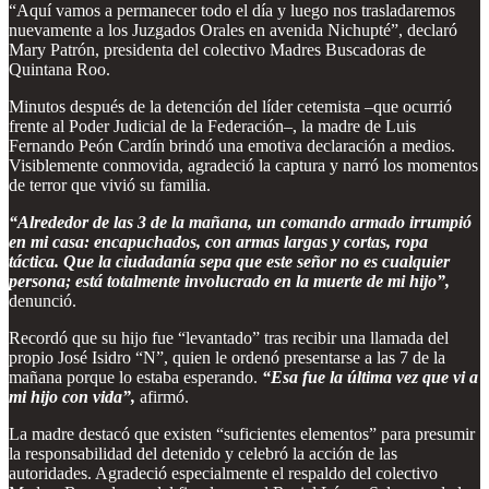
“Aquí vamos a permanecer todo el día y luego nos trasladaremos
nuevamente a los Juzgados Orales en avenida Nichupté”, declaró
Mary Patrón, presidenta del colectivo Madres Buscadoras de
Quintana Roo.
Minutos después de la detención del líder cetemista –que ocurrió
frente al Poder Judicial de la Federación–, la madre de Luis
Fernando Peón Cardín brindó una emotiva declaración a medios.
Visiblemente conmovida, agradeció la captura y narró los momentos
de terror que vivió su familia.
“Alrededor de las 3 de la mañana, un comando armado irrumpió
en mi casa: encapuchados, con armas largas y cortas, ropa
táctica. Que la ciudadanía sepa que este señor no es cualquier
persona; está totalmente involucrado en la muerte de mi hijo”,
denunció.
Recordó que su hijo fue “levantado” tras recibir una llamada del
propio José Isidro “N”, quien le ordenó presentarse a las 7 de la
mañana porque lo estaba esperando.
“Esa fue la última vez que vi a
mi hijo con vida”,
afirmó.
La madre destacó que existen “suficientes elementos” para presumir
la responsabilidad del detenido y celebró la acción de las
autoridades. Agradeció especialmente el respaldo del colectivo