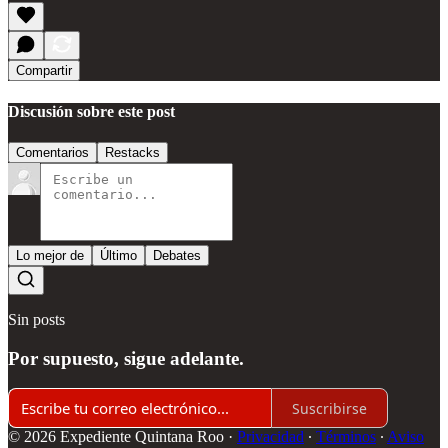
Compartir
Discusión sobre este post
Comentarios
Restacks
Lo mejor de
Último
Debates
Sin posts
Por supuesto, sigue adelante.
Suscribirse
© 2026 Expediente Quintana Roo
·
Privacidad
∙
Términos
∙
Aviso