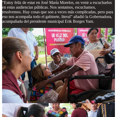
“Estoy feliz de estar en José María Morelos, en venir a escucharlos
en estas audiencias públicas. Nos sentamos, escuchamos,
resolvemos. Hay cosas que son a veces más complicadas, pero para
eso nos acompaña todo el gabinete, literal” añadió la Gobernadora,
acompañada del presidente municipal Erik Borges Yam.
Mara Lezama recordó que este es un gobierno diferente, que no está
en el escritorio, pero sí en territorio, y las épocas en que había que
esperar una cita en una oficina lejana, se acabaron. “Atendemos
aquí, donde está el problema”, citó.
Dijo que es una atención directa, de los tres niveles de gobierno, con
la presencia de delegados de dependencias federales como la CFE y
el Infonavit, que reflejan el respaldo de la Presidenta Claudia
Sheinbaum.
Durante el transcurso de la audiencia, la gobernadora Mara Lezama