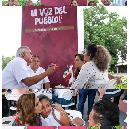
De los Apoyos del Bienestar, a cargo de SEBIEN, la Gobernadora
entregó 17 triciclos a beneficiarios de Adolfo López Mateos y de
José María Morelos.
Asimismo, entre otros apoyos entregados se encuentran 14 tinacos a
igual número de familias y 4 bicicletas a habitantes de diversas
comunidades.
Como parte de los resultados de la audiencia, 15 familias de Dos
Aguadas, Adolfo López Mateos, Bulukax y la cabecera recibieron
láminas de zinc, en tanto que Loida Ramos Baez, Alexia Gómez y
María Acosta Chacón, de Dziuché, La Presumida y la cabecera
municipal, recibieron paquetes de insumos de bordado y urdido de
hamacas, del programa Artesanas del Bienestar.