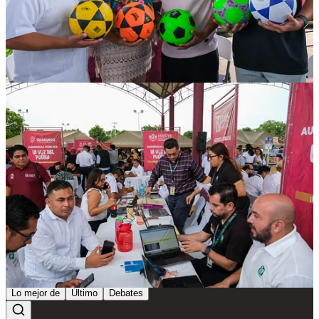
Compartir
Discusión sobre este post
Comentarios
Restacks
Lo mejor de
Último
Debates