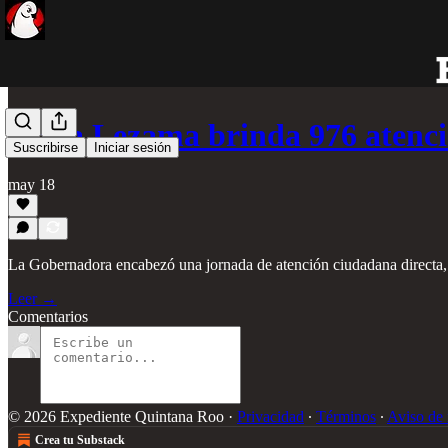
Mara Lezama brinda 976 atenci
Suscribirse
Iniciar sesión
may 18
La Gobernadora encabezó una jornada de atención ciudadana directa, f
Leer →
Comentarios
© 2026 Expediente Quintana Roo
·
Privacidad
∙
Términos
∙
Aviso de 
Crea tu Substack