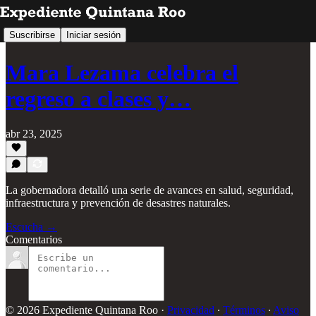
Suscribirse
Iniciar sesión
Mara Lezama celebra el
regreso a clases y…
abr 23, 2025
La gobernadora detalló una serie de avances en salud, seguridad,
infraestructura y prevención de desastres naturales.
Escucha →
Comentarios
© 2026 Expediente Quintana Roo
·
Privacidad
∙
Términos
∙
Aviso