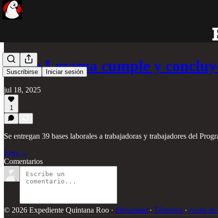
Mara Lezama cumple y concluye
Suscribirse
Iniciar sesión
jul 18, 2025
1
Se entregan 39 bases laborales a trabajadoras y trabajadores del Prog
Leer →
Comentarios
© 2026 Expediente Quintana Roo
·
Privacidad
∙
Términos
∙
Aviso de 