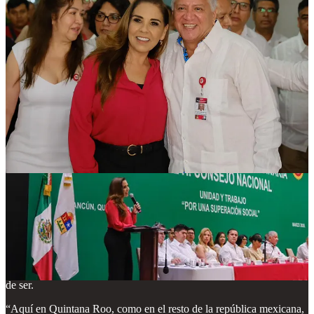
la mejor evaluada de todo el país. Agradeció su hospitalidad para
que este encuentro se celebre en esta entidad en la tarea de revisión
de la situación actual de la radio y la televisión en un mundo
cambiante.
A su vez, el presidente de la Cámara de la Industria de la Radio y la
Televisión (CIRT), José Antonio García Herrera, destacó que este
sector siempre será uno de los medios más importantes en este país y
el más influyente. Y ante el avance tecnológico, la red de la
televisión se ha caracterizado por crear páginas digitales y estar en
todas las plataformas en el país.
Agregó que se tiene que seguir trabajando de forma unida, por el
bien de las y los trabajadores, por las fuentes de empleo y los
ingresos, por el bien de más de 30 mil familias que dependen de la
radio y la televisión.
En su intervención, el secretario general de la CTM, Tereso Medina
Ramírez, convocó a trabajar en unidad nacional, el camino para
transitar y hacerle frente a los desafíos y los retos del destino en
cualquiera de los sectores. Citó que por ello la CTM pone como
principio fundamental a los trabajadores y sus familias como razón
de ser.
“Aquí en Quintana Roo, como en el resto de la república mexicana,