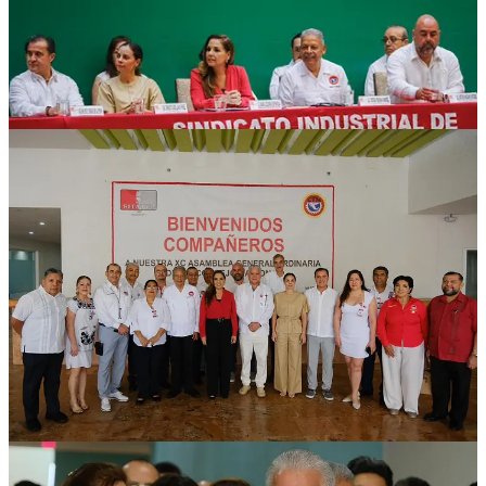
Durante la ceremonia de apertura de esta Asamblea General, en la
que estuvo presente el secretario general de la Confederación de
Trabajadores de México (CTM) Tereso Medina Ramírez, el titular
del SITATYR Ernesto Arellano Pérez reconoció públicamente la
labor que ha desarrollado la gobernadora Mara Lezama para el
bienestar y la prosperidad compartida de las y los quintanarroenses.
Expresó que este trabajo, los resultados, han hecho posible que sea