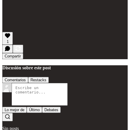
1
Compartir
Discusión sobre este post
Comentarios
Restacks
Lo mejor de
Último
Debates
Sin posts