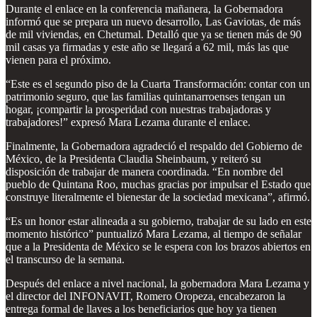
Durante el enlace en la conferencia mañanera, la Gobernadora
informó que se prepara un nuevo desarrollo, Las Gaviotas, de más
de mil viviendas, en Chetumal. Detalló que ya se tienen más de 90
mil casas ya firmadas y este año se llegará a 62 mil, más las que
vienen para el próximo.
“Este es el segundo piso de la Cuarta Transformación: contar con un
patrimonio seguro, que las familias quintanarroenses tengan un
hogar, ¡compartir la prosperidad con nuestras trabajadoras y
trabajadores!” expresó Mara Lezama durante el enlace.
Finalmente, la Gobernadora agradeció el respaldo del Gobierno de
México, de la Presidenta Claudia Sheinbaum, y reiteró su
disposición de trabajar de manera coordinada. “En nombre del
pueblo de Quintana Roo, muchas gracias por impulsar el Estado que
construye literalmente el bienestar de la sociedad mexicana”, afirmó.
“Es un honor estar alineada a su gobierno, trabajar de su lado en este
momento histórico” puntualizó Mara Lezama, al tiempo de señalar
que a la Presidenta de México se le espera con los brazos abiertos en
el transcurso de la semana.
Después del enlace a nivel nacional, la gobernadora Mara Lezama y
el director del INFONAVIT, Romero Oropeza, encabezaron la
entrega formal de llaves a los beneficiarios que hoy ya tienen