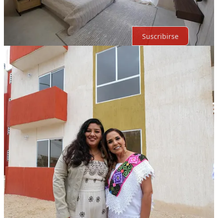
Por supuesto, sigue adelante.
Suscribirse
© 2026 Expediente Quintana Roo
·
Privacidad
∙
Términos
∙
Aviso
de recolección
Crea tu Substack
Descargar la app
Substack
es el hogar de la gran cultura