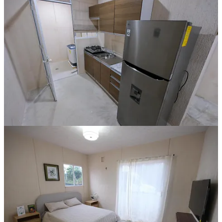
Compartir
Discusión sobre este post
Comentarios
Restacks
Lo mejor de
Último
Debates
Sin posts