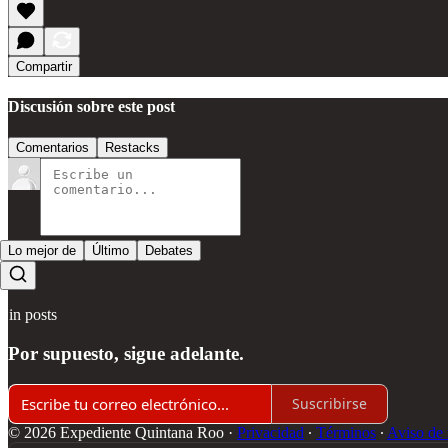
Compartir
Discusión sobre este post
Comentarios
Restacks
Lo mejor de
Último
Debates
Sin posts
Por supuesto, sigue adelante.
Suscribirse
© 2026 Expediente Quintana Roo
·
Privacidad
∙
Términos
∙
Aviso de 