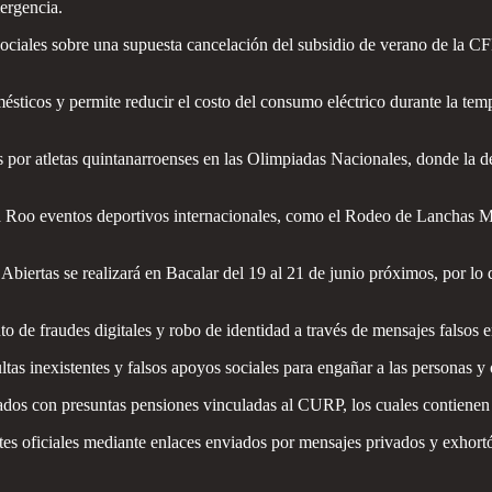
ergencia.
ciales sobre una supuesta cancelación del subsidio de verano de la CFE
ésticos y permite reducir el costo del consumo eléctrico durante la temp
por atletas quintanarroenses en las Olimpiadas Nacionales, donde la de
a Roo eventos deportivos internacionales, como el Rodeo de Lanchas M
ertas se realizará en Bacalar del 19 al 21 de junio próximos, por lo que 
mento de fraudes digitales y robo de identidad a través de mensajes falso
ltas inexistentes y falsos apoyos sociales para engañar a las personas y
ados con presuntas pensiones vinculadas al CURP, los cuales contienen 
tes oficiales mediante enlaces enviados por mensajes privados y exhortó