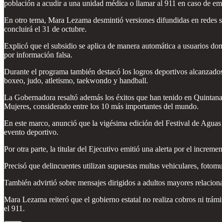
población a acudir a una unidad médica o llamar al 911 en caso de em
En otro tema, Mara Lezama desmintió versiones difundidas en redes so
concluirá el 31 de octubre.
Explicó que el subsidio se aplica de manera automática a usuarios dom
por información falsa.
Durante el programa también destacó los logros deportivos alcanzados 
boxeo, judo, atletismo, taekwondo y handball.
La Gobernadora resaltó además los éxitos que han tenido en Quintan
Mujeres, considerado entre los 10 más importantes del mundo.
En este marco, anunció que la vigésima edición del Festival de Aguas Abi
evento deportivo.
Por otra parte, la titular del Ejecutivo emitió una alerta por el incre
Precisó que delincuentes utilizan supuestas multas vehiculares, fotomu
También advirtió sobre mensajes dirigidos a adultos mayores relacion
Mara Lezama reiteró que el gobierno estatal no realiza cobros ni trámi
el 911.