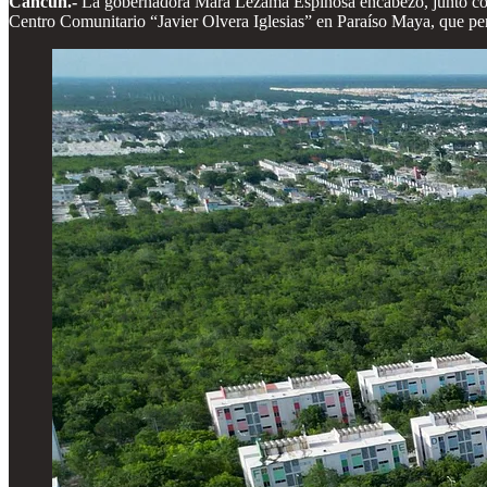
Cancún.-
La gobernadora Mara Lezama Espinosa encabezó, junto con l
Centro Comunitario “Javier Olvera Iglesias” en Paraíso Maya, que permit