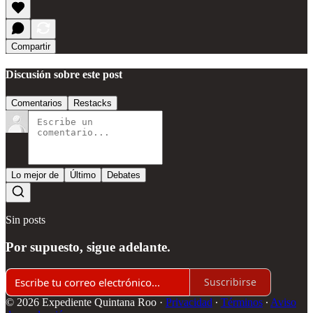
Compartir
Discusión sobre este post
Comentarios
Restacks
Lo mejor de
Último
Debates
Sin posts
Por supuesto, sigue adelante.
Suscribirse
© 2026 Expediente Quintana Roo
·
Privacidad
∙
Términos
∙
Aviso