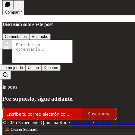
Compartir
Discusión sobre este post
Comentarios
Restacks
Lo mejor de
Último
Debates
Sin posts
Por supuesto, sigue adelante.
Suscribirse
© 2026 Expediente Quintana Roo
·
Privacidad
∙
Términos
∙
Aviso de 
Crea tu Substack