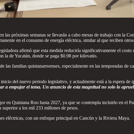
 las próximas semanas se llevarán a cabo mesas de trabajo con la Comi
manente en el consumo de energía eléctrica, similar al que reciben otro
gisladora afirmó que esta medida reduciría significativamente el costo d
on la de Yucatán, donde se paga $0.98 por kilovatio.
 de las familias quintanarroenses, especialmente en las temporadas de c
 inicio del nuevo periodo legislativo, y actualmente está a la espera de
ar a empujar el tema. Un anuncio de esta magnitud no solo lo aprueba
 vigor en Quintana Roo hasta 2027, ya que se contempla incluirlo en 
n superior a los mil 233 millones de pesos.
ones eléctricas, con un enfoque principal en Cancún y la Riviera Maya.