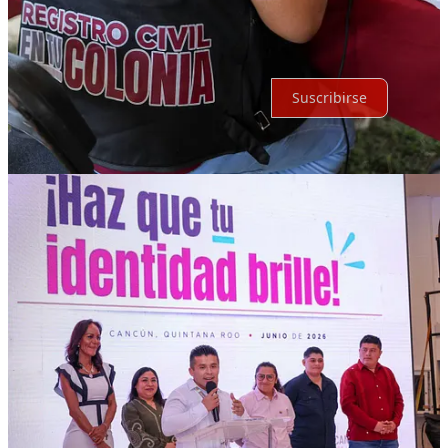
Sin posts
Por supuesto, sigue adelante.
Suscribirse
© 2026 Expediente Quintana Roo
·
Privacidad
∙
Términos
∙
Aviso
de recolección
Crea tu Substack
Descargar la app
Substack
es el hogar de la gran cultura