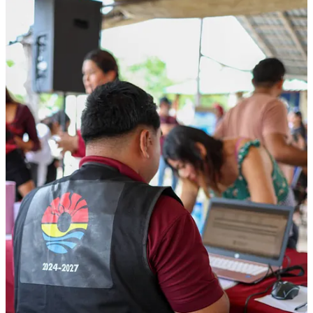
1
Compartir
Discusión sobre este post
Comentarios
Restacks
Lo mejor de
Último
Debates