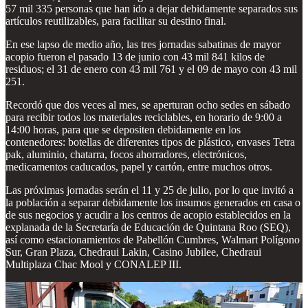
57 mil 335 personas que han ido a dejar debidamente separados sus
artículos reutilizables, para facilitar su destino final.
En ese lapso de medio año, las tres jornadas sabatinas de mayor
acopio fueron el pasado 13 de junio con 43 mil 841 kilos de
residuos; el 31 de enero con 43 mil 761 y el 09 de mayo con 43 mil
251.
Recordó que dos veces al mes, se aperturan ocho sedes en sábado
para recibir todos los materiales reciclables, en horario de 9:00 a
14:00 horas, para que se depositen debidamente en los
contenedores: botellas de diferentes tipos de plástico, envases Tetra
pak, aluminio, chatarra, focos ahorradores, electrónicos,
medicamentos caducados, papel y cartón, entre muchos otros.
Las próximas jornadas serán el 11 y 25 de julio, por lo que invitó a
la población a separar debidamente los insumos generados en casa o
de sus negocios y acudir a los centros de acopio establecidos en la
explanada de la Secretaría de Educación de Quintana Roo (SEQ),
así como estacionamientos de Pabellón Cumbres, Walmart Polígono
Sur, Gran Plaza, Chedraui Lakin, Casino Jubilee, Chedraui
Multiplaza Chac Mool y CONALEP III.