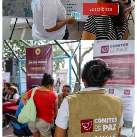
Suscribirse
© 2026 Expediente Quintana Roo
·
Privacidad
∙
Términos
∙
Aviso
de recolección
Crea tu Substack
Descargar la app
Substack
es el hogar de la gran cultura