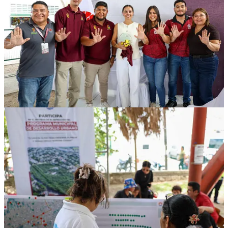
Compartir
Discusión sobre este post
Comentarios
Restacks
Lo mejor de
Último
Debates
Sin posts
Por supuesto, sigue adelante.