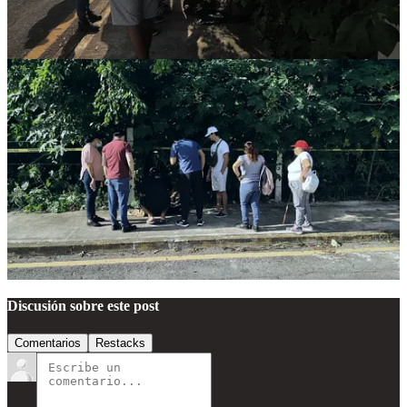
Mientras peritos numeran y catalogan los indicios bajo un sol
abrasador, el caso trasciende el fraude económico: es un desastre
sanitario con potencial de contaminación en la zona, y un
recordatorio de la vulnerabilidad de quienes ven a sus mascotas
como familia. La FGE y PPA colaboran con el gobierno municipal
de Othón P. Blanco para esclarecer el tiempo de operación ilegal –
posiblemente años– y el alcance total, en un suceso que ha sacudido
la confianza en estos servicios en Quintana Roo. Las investigaciones
prosiguen, y se espera que la cifra de cuerpos y denuncias siga en
aumento.
1
Compartir
Discusión sobre este post
Comentarios
Restacks