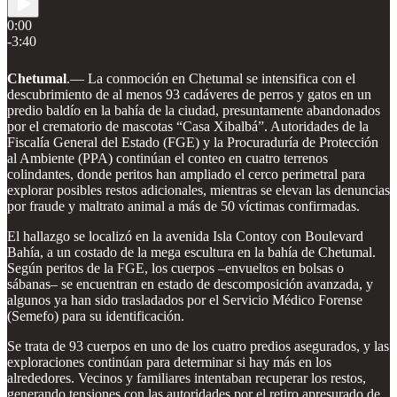
0:00
-3:40
Chetumal
.— La conmoción en Chetumal se intensifica con el
descubrimiento de al menos 93 cadáveres de perros y gatos en un
predio baldío en la bahía de la ciudad, presuntamente abandonados
por el crematorio de mascotas “Casa Xibalbá”. Autoridades de la
Fiscalía General del Estado (FGE) y la Procuraduría de Protección
al Ambiente (PPA) continúan el conteo en cuatro terrenos
colindantes, donde peritos han ampliado el cerco perimetral para
explorar posibles restos adicionales, mientras se elevan las denuncias
por fraude y maltrato animal a más de 50 víctimas confirmadas.
El hallazgo se localizó en la avenida Isla Contoy con Boulevard
Bahía, a un costado de la mega escultura en la bahía de Chetumal.
Según peritos de la FGE, los cuerpos –envueltos en bolsas o
sábanas– se encuentran en estado de descomposición avanzada, y
algunos ya han sido trasladados por el Servicio Médico Forense
(Semefo) para su identificación.
Se trata de 93 cuerpos en uno de los cuatro predios asegurados, y las
exploraciones continúan para determinar si hay más en los
alrededores. Vecinos y familiares intentaban recuperar los restos,
generando tensiones con las autoridades por el retiro apresurado de