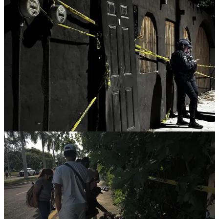
La gobernadora Mara Lezama Espinosa reiteró su compromiso
contra la impunidad durante el programa “La Voz del Pueblo”,
afirmando que
“se investiga hasta las últimas consecuencias para
aplicar la ley sin excepciones ni privilegios”.
En un mensaje en
redes sociales, actualizó que el caso se sigue en la Mesa de
Seguridad estatal y llamó a las familias a verificar los restos de sus
mascotas.
“No habrá impunidad en el caso de Casa Xibalbá; se
hará justicia a las familias afectadas”,
enfatizó, destacando el
impacto emocional y el riesgo sanitario del descarte ilegal.
Vecinos cuestionan la apatía de las autoridades, comparándolo con
el escrutinio estricto en construcciones menores. Colectivos de
protección animal y afectados han convocado una manifestación a
las 6 de la tarde en la FGE de Chetumal para exigir responsabilidad
penal –más allá de multas– y una auditoría a otros servicios
similares. A las 8 de la noche, se realizará una vigilia en memoria de
las mascotas, simbolizando el duelo por una “despedida digna” que
nunca ocurrió.