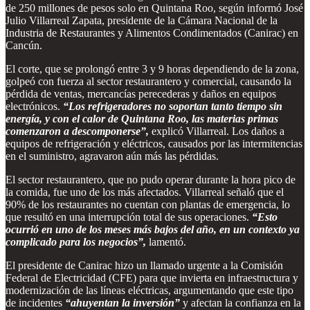
de 250 millones de pesos solo en Quintana Roo, según informó José
Julio Villarreal Zapata, presidente de la Cámara Nacional de la
Industria de Restaurantes y Alimentos Condimentados (Canirac) en
Cancún.
El corte, que se prolongó entre 3 y 9 horas dependiendo de la zona,
golpeó con fuerza al sector restaurantero y comercial, causando la
pérdida de ventas, mercancías perecederas y daños en equipos
electrónicos.
“Los refrigeradores no soportan tanto tiempo sin
energía, y con el calor de Quintana Roo, las materias primas
comenzaron a descomponerse”,
explicó Villarreal. Los daños a
equipos de refrigeración y eléctricos, causados por las intermitencias
en el suministro, agravaron aún más las pérdidas.
El sector restaurantero, que no pudo operar durante la hora pico de
la comida, fue uno de los más afectados. Villarreal señaló que el
90% de los restaurantes no cuentan con plantas de emergencia, lo
que resultó en una interrupción total de sus operaciones.
“Esto
ocurrió en uno de los meses más bajos del año, en un contexto ya
complicado para los negocios”,
lamentó.
El presidente de Canirac hizo un llamado urgente a la Comisión
Federal de Electricidad (CFE) para que invierta en infraestructura y
modernización de las líneas eléctricas, argumentando que este tipo
de incidentes
“ahuyentan la inversión”
y afectan la confianza en la