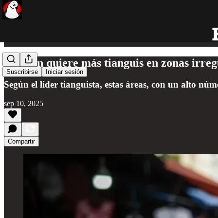
Melitón quiere más tianguis en zonas irre
Suscribirse
Iniciar sesión
Según el líder tianguista, estas áreas, con un alto nú
sep 10, 2025
Compartir