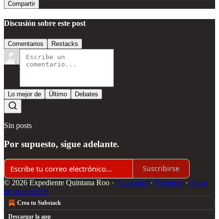
Compartir
Discusión sobre este post
Comentarios
Restacks
Lo mejor de
Último
Debates
Sin posts
Por supuesto, sigue adelante.
Suscribirse
© 2026 Expediente Quintana Roo
·
Privacidad
∙
Términos
∙
Aviso
de recolección
Crea tu Substack
Descargar la app