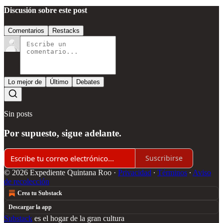
Discusión sobre este post
Comentarios
Restacks
Lo mejor de
Último
Debates
Sin posts
Por supuesto, sigue adelante.
Suscribirse
© 2026 Expediente Quintana Roo
·
Privacidad
∙
Términos
∙
Aviso
de recolección
Crea tu Substack
Descargar la app
Substack
es el hogar de la gran cultura