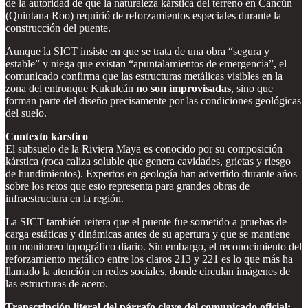
de la autoridad de que la naturaleza kárstica del terreno en Cancún
(Quintana Roo) requirió de reforzamientos especiales durante la
construcción del puente.
Aunque la SICT insiste en que se trata de una obra “segura y
estable” y niega que existan “apuntalamientos de emergencia”, el
comunicado confirma que las estructuras metálicas visibles en la
zona del entronque Kukulcán
no son improvisadas
, sino que
forman parte del diseño precisamente por las condiciones geológicas
del suelo.
Contexto kárstico
El subsuelo de la Riviera Maya es conocido por su composición
kárstica (roca caliza soluble que genera cavidades, grietas y riesgo
de hundimientos). Expertos en geología han advertido durante años
sobre los retos que esto representa para grandes obras de
infraestructura en la región.
La SICT también reitera que el puente fue sometido a pruebas de
carga estáticas y dinámicas antes de su apertura y que se mantiene
un monitoreo topográfico diario. Sin embargo, el reconocimiento del
reforzamiento metálico entre los claros 213 y 221 es lo que más ha
llamado la atención en redes sociales, donde circulan imágenes de
las estructuras de acero.
Transcripción literal del párrafo clave del comunicado oficial: