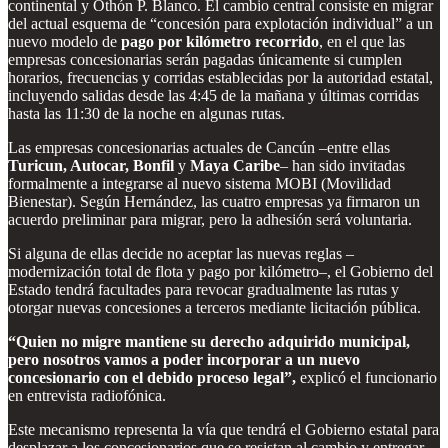
continental y Othón P. Blanco. El cambio central consiste en migrar
del actual esquema de “concesión para explotación individual” a un
nuevo modelo de
pago por kilómetro recorrido
, en el que las
empresas concesionarias serán pagadas únicamente si cumplen
horarios, frecuencias y corridas establecidas por la autoridad estatal,
incluyendo salidas desde las 4:45 de la mañana y últimas corridas
hasta las 11:30 de la noche en algunas rutas.
Las empresas concesionarias actuales de Cancún –entre ellas
Turicun, Autocar, Bonfil
y
Maya Caribe
– han sido invitadas
formalmente a integrarse al nuevo sistema MOBI (Movilidad
Bienestar). Según Hernández, las cuatro empresas ya firmaron un
acuerdo preliminar para migrar, pero la adhesión será voluntaria.
Si alguna de ellas decide no aceptar las nuevas reglas –
modernización total de flota y pago por kilómetro–, el Gobierno del
Estado tendrá facultades para revocar gradualmente las rutas y
otorgar nuevas concesiones a terceros mediante licitación pública.
“Quien no migre mantiene su derecho adquirido municipal,
pero nosotros vamos a poder incorporar a un nuevo
concesionario con el debido proceso legal”,
explicó el funcionario
en entrevista radiofónica.
Este mecanismo representa la vía que tendrá el Gobierno estatal para
desplazar a los concesionarios que se resistan al cambio y entregar