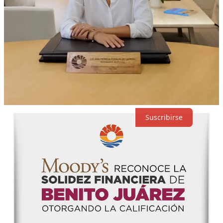
Lo mejor de
Último
Debates
Sin posts
Por supuesto, sigue adelante.
Suscribirse
© 2026 Expediente Quintana Roo
·
Privacidad
∙
Términos
∙
Aviso
de recolección
Crea tu Substack
Descargar la app
Substack
es el hogar de la gran cultura