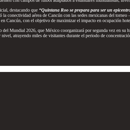
enten con campos de fútbol adaptados a estándares mundialistas, inversi
icial, destacando que
“Quintana Roo se prepara para ser un epicentro
ó la conectividad aérea de Cancún con las sedes mexicanas del torne
 en Cancún, con el objetivo de maximizar el impacto en ocupación hote
co del Mundial 2026, que México coorganizará por segunda vez en su hi
nivel, atrayendo miles de visitantes durante el periodo de concentración