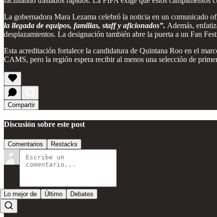
facilitando traslados rápidos. La FIFA exige que estos campamentos cu
La gobernadora Mara Lezama celebró la noticia en un comunicado of
la llegada de equipos, familias, staff y aficionados”.
Además, enfatiz
desplazamientos. La designación también abre la puerta a un Fan Fest
Esta acreditación fortalece la candidatura de Quintana Roo en el mar
CAMS, pero la región espera recibir al menos una selección de primer 
Compartir
Discusión sobre este post
Comentarios
Restacks
Lo mejor de
Último
Debates