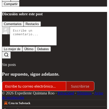
Compartir
Discusión sobre este post
Comentarios
Restacks
Lo mejor de
Último
Debates
Sin posts
Por supuesto, sigue adelante.
Suscribirse
© 2026 Expediente Quintana Roo
·
Privacidad
∙
Términos
∙
Aviso
de recolección
Crea tu Substack