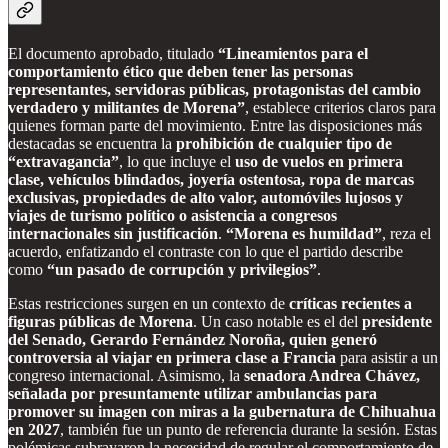
El documento aprobado, titulado
“Lineamientos para el
comportamiento ético que deben tener las personas
representantes, servidoras públicas, protagonistas del cambio
verdadero y militantes de Morena”
, establece criterios claros para
quienes forman parte del movimiento. Entre las disposiciones más
destacadas se encuentra la
prohibición de cualquier tipo de
“extravagancia”
, lo que incluye el
uso de vuelos en primera
clase, vehículos blindados, joyería ostentosa, ropa de marcas
exclusivas, propiedades de alto valor, automóviles lujosos y
viajes de turismo político o asistencia a congresos
internacionales sin justificación
.
“Morena es humildad”
, reza el
acuerdo, enfatizando el contraste con lo que el partido describe
como
“un pasado de corrupción y privilegios”
.
Estas restricciones surgen en un contexto de
críticas recientes a
figuras públicas de Morena
. Un caso notable es el del
presidente
del Senado, Gerardo Fernández Noroña, quien generó
controversia al viajar en primera clase a Francia
para asistir a un
congreso internacional. Asimismo, la
senadora Andrea Chávez,
señalada por presuntamente utilizar ambulancias para
promover su imagen con miras a la gubernatura de Chihuahua
en 2027
, también fue un punto de referencia durante la sesión. Estas
polémicas subrayaron la necesidad de regular el comportamiento de