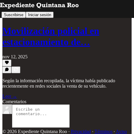
Suscribirse
Iniciar sesión
Movilización policial en
estacionamiento de…
nov 12, 2025
Según la información recopilada, la víctima había publicado
recientemente en redes sociales la venta de su vehículo.
Leer →
Comentarios
© 2026 Expediente Quintana Roo
·
Privacidad
∙
Términos
∙
Aviso