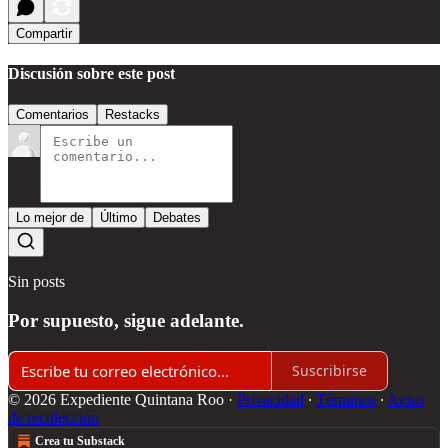
Compartir
Discusión sobre este post
Comentarios
Restacks
Lo mejor de
Último
Debates
Sin posts
Por supuesto, sigue adelante.
Suscribirse
© 2026 Expediente Quintana Roo
·
Privacidad
∙
Términos
∙
Aviso
de recolección
Crea tu Substack