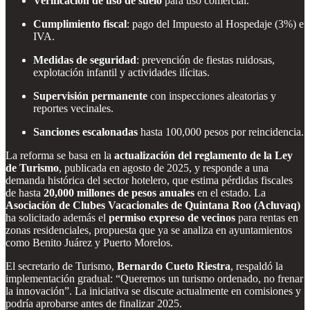
Verificación de uso de suelo
para uso comercial.
Cumplimiento fiscal
: pago del Impuesto al Hospedaje (3%) e
IVA.
Medidas de seguridad
: prevención de fiestas ruidosas,
explotación infantil y actividades ilícitas.
Supervisión permanente
con inspecciones aleatorias y
reportes vecinales.
Sanciones escalonadas
hasta 100,000 pesos por reincidencia.
La reforma se basa en la
actualización del reglamento de la Ley
de Turismo
, publicada en agosto de 2025, y responde a una
demanda histórica del sector hotelero, que estima pérdidas fiscales
de hasta
20,000 millones de pesos anuales
en el estado. La
Asociación de Clubes Vacacionales de Quintana Roo (Acluvaq)
ha solicitado además el
permiso expreso de vecinos
para rentas en
zonas residenciales, propuesta que ya se analiza en ayuntamientos
como Benito Juárez y Puerto Morelos.
El secretario de Turismo,
Bernardo Cueto Riestra
, respaldó la
implementación gradual: “Queremos un turismo ordenado, no frenar
la innovación”. La iniciativa se discute actualmente en comisiones y
podría aprobarse antes de finalizar 2025.