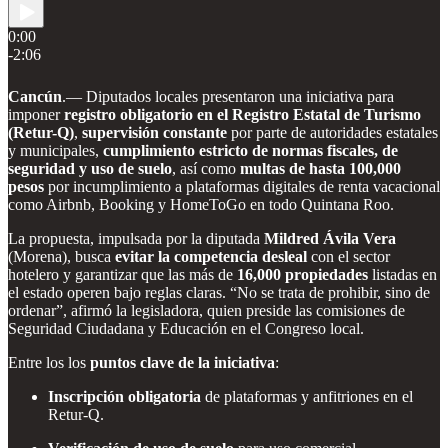
0:00
-2:06
Cancún
.— Diputados locales presentaron una iniciativa para
imponer
registro obligatorio en el Registro Estatal de Turismo
(Retur-Q)
,
supervisión constante
por parte de autoridades estatales
y municipales,
cumplimiento estricto de normas fiscales, de
seguridad y uso de suelo
, así como
multas de hasta 100,000
pesos
por incumplimiento a plataformas digitales de renta vacacional
como Airbnb, Booking y HomeToGo en todo Quintana Roo.
La propuesta, impulsada por la diputada
Mildred Ávila Vera
(Morena), busca
evitar la competencia desleal
con el sector
hotelero y garantizar que las más de
16,000 propiedades
listadas en
el estado operen bajo reglas claras. “No se trata de prohibir, sino de
ordenar”, afirmó la legisladora, quien preside las comisiones de
Seguridad Ciudadana y Educación en el Congreso local.
Entre los los
puntos clave de la iniciativa
:
Inscripción obligatoria
de plataformas y anfitriones en el
Retur-Q.