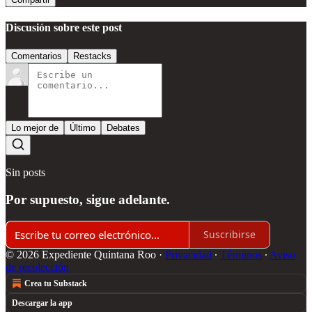
Discusión sobre este post
Comentarios
Restacks
Lo mejor de
Último
Debates
Sin posts
Por supuesto, sigue adelante.
Suscribirse
© 2026 Expediente Quintana Roo
·
Privacidad
∙
Términos
∙
Aviso
de recolección
Crea tu Substack
Descargar la app