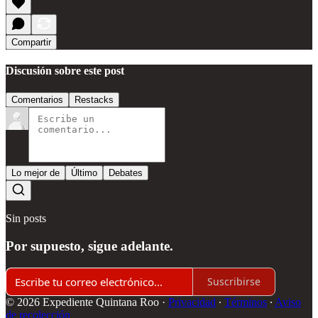
Compartir
Discusión sobre este post
Comentarios
Restacks
Lo mejor de
Último
Debates
Sin posts
Por supuesto, sigue adelante.
Suscribirse
© 2026 Expediente Quintana Roo
·
Privacidad
∙
Términos
∙
Aviso
de recolección