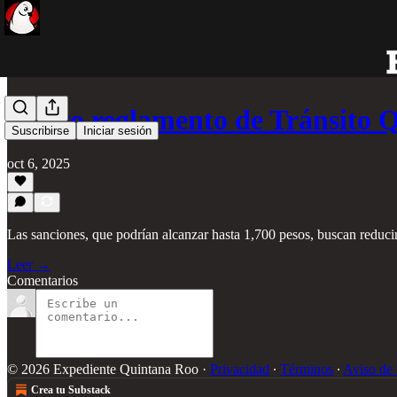
Nuevo reglamento de Tránsito 
Suscribirse
Iniciar sesión
oct 6, 2025
Las sanciones, que podrían alcanzar hasta 1,700 pesos, buscan reducir
Leer →
Comentarios
© 2026 Expediente Quintana Roo
·
Privacidad
∙
Términos
∙
Aviso de 
Crea tu Substack