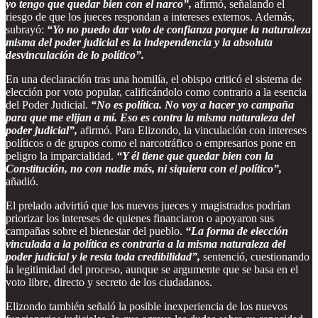
yo tengo que quedar bien con el narco”,
afirmó, señalando el
riesgo de que los jueces respondan a intereses externos. Además,
subrayó:
“Yo no puedo dar voto de confianza porque la naturaleza
misma del poder judicial es la independencia y la absoluta
desvinculación de lo político”.
En una declaración tras una homilía, el obispo criticó el sistema de
elección por voto popular, calificándolo como contrario a la esencia
del Poder Judicial.
“No es política. No voy a hacer yo campaña
para que me elijan a mí. Eso es contra la misma naturaleza del
poder judicial”,
afirmó. Para Elizondo, la vinculación con intereses
políticos o de grupos como el narcotráfico o empresarios pone en
peligro la imparcialidad.
“Y él tiene que quedar bien con la
Constitución, no con nadie más, ni siquiera con el político”,
añadió.
El prelado advirtió que los nuevos jueces y magistrados podrían
priorizar los intereses de quienes financiaron o apoyaron sus
campañas sobre el bienestar del pueblo.
“La forma de elección
vinculada a la política es contraria a la misma naturaleza del
poder judicial y le resta toda credibilidad”,
sentenció, cuestionando
la legitimidad del proceso, aunque se argumente que se basa en el
voto libre, directo y secreto de los ciudadanos.
Elizondo también señaló la posible inexperiencia de los nuevos