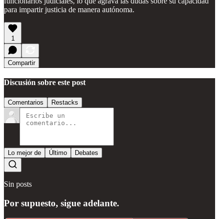
funcionarios judiciales, lo que agrava las dudas sobre su capacidad
para impartir justicia de manera autónoma.
1
Compartir
Discusión sobre este post
Comentarios
Restacks
Lo mejor de
Último
Debates
Sin posts
Por supuesto, sigue adelante.