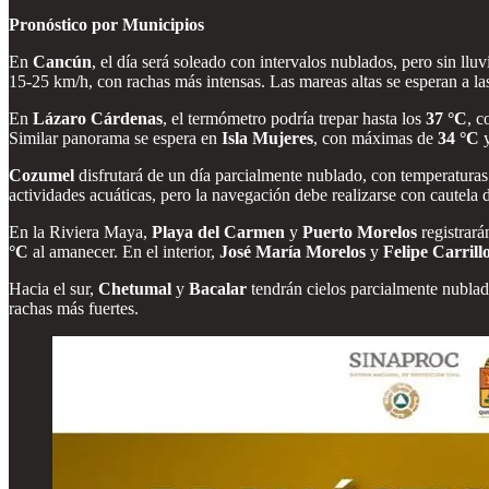
Pronóstico por Municipios
En
Cancún
, el día será soleado con intervalos nublados, pero sin llu
15-25 km/h, con rachas más intensas. Las mareas altas se esperan a las
En
Lázaro Cárdenas
, el termómetro podría trepar hasta los
37 °C
, c
Similar panorama se espera en
Isla Mujeres
, con máximas de
34 °C
y
Cozumel
disfrutará de un día parcialmente nublado, con temperaturas
actividades acuáticas, pero la navegación debe realizarse con cautela d
En la Riviera Maya,
Playa del Carmen
y
Puerto Morelos
registrar
°C
al amanecer. En el interior,
José María Morelos
y
Felipe Carrill
Hacia el sur,
Chetumal
y
Bacalar
tendrán cielos parcialmente nublado
rachas más fuertes.