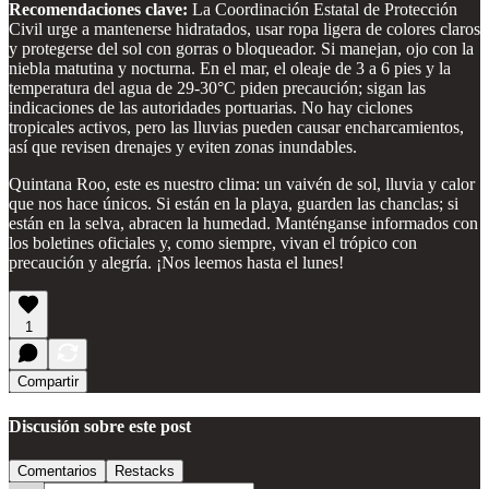
Recomendaciones clave:
La Coordinación Estatal de Protección
Civil urge a mantenerse hidratados, usar ropa ligera de colores claros
y protegerse del sol con gorras o bloqueador. Si manejan, ojo con la
niebla matutina y nocturna. En el mar, el oleaje de 3 a 6 pies y la
temperatura del agua de 29-30°C piden precaución; sigan las
indicaciones de las autoridades portuarias. No hay ciclones
tropicales activos, pero las lluvias pueden causar encharcamientos,
así que revisen drenajes y eviten zonas inundables.
Quintana Roo, este es nuestro clima: un vaivén de sol, lluvia y calor
que nos hace únicos. Si están en la playa, guarden las chanclas; si
están en la selva, abracen la humedad. Manténganse informados con
los boletines oficiales y, como siempre, vivan el trópico con
precaución y alegría. ¡Nos leemos hasta el lunes!
1
Compartir
Discusión sobre este post
Comentarios
Restacks