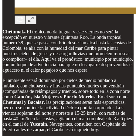
Chetumal.-
El trópico no da tregua, y este viernes no será la
excepción en nuestro vibrante Quintana Roo. La onda tropical
número 38, que se pasea con brío desde Jamaica hasta las costas de
Colombia, se alía con la humedad del mar Caribe para pintar
nuestros cielos de grises y descargar lluvias que prometen refrescar –
o complicar– el día. Aquí va el pronóstico, municipio por municipio,
con un toque de advertencia para que no los agarre desprevenidos el
aguacero ni el calor pegajoso que nos espera.
El ambiente estará dominado por cielos de medio nublado a
nublado, con chubascos y lluvias puntuales fuertes que vendrán
acompañadas de relámpagos y truenos, sobre todo en la zona norte
como
Cancún, Isla Mujeres y Puerto Morelos
. En el sur, como
Chetumal y Bacalar
, las precipitaciones serán más esporádicas,
pero no se confíen: la actividad eléctrica podría sorprender. Los
vientos soplarán del norte y noreste a 15-25 km/h, con rachas de
hasta 40 km/h en las costas, agitando el mar con oleaje de 3 a 6 pies
en el canal de
Yucatán
. Navegantes, consulten con Capitanía de
Puerto antes de zarpar; el Caribe está inquieto hoy.